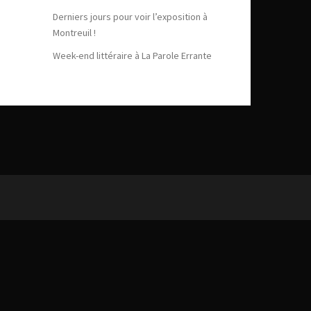
Derniers jours pour voir l’exposition à
Montreuil !
Week-end littéraire à La Parole Errante