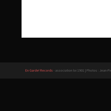
En Garde! Records
- association loi 1901
|
Photos : Jean-Pi