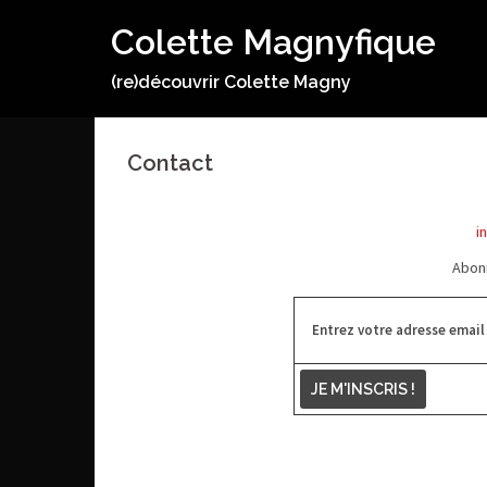
Aller
Colette Magnyfique
au
contenu
(re)découvrir Colette Magny
Contact
i
Abonn
Entrez votre adresse email