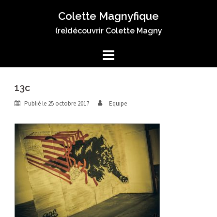
Aller
Colette Magnyfique
au
contenu
(re)découvrir Colette Magny
13c
Publié le
25 octobre 2017
Equipe