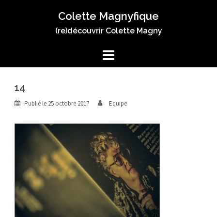
Aller
Colette Magnyfique
au
contenu
(re)découvrir Colette Magny
14
Publié le
25 octobre 2017
Equipe