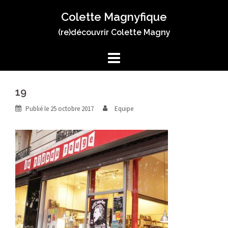
Aller
Colette Magnyfique
au
contenu
(re)découvrir Colette Magny
19
Publié le
25 octobre 2017
Equipe