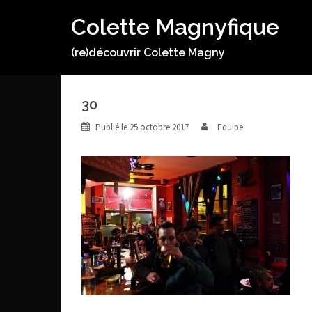
Aller
Colette Magnyfique
au
contenu
(re)découvrir Colette Magny
30
Publié le
25 octobre 2017
Equipe