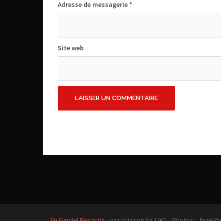
Adresse de messagerie
*
Site web
En Garde! Records
- association loi 1901
|
Photos : Jean-Pi