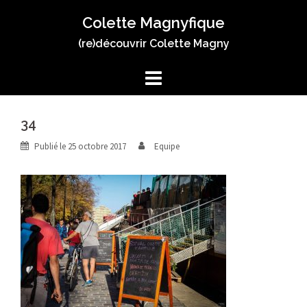
Aller
Colette Magnyfique
au
contenu
(re)découvrir Colette Magny
34
Publié le
25 octobre 2017
Equipe