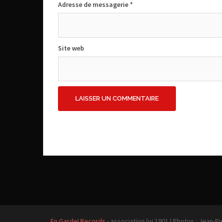
Adresse de messagerie
*
Site web
En Garde! Records
- association loi 1901
|
Photos : Jean-Pi