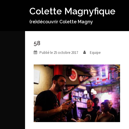
Aller
Colette Magnyfique
au
contenu
(re)découvrir Colette Magny
58
Publié le
25 octobre 2017
Equipe