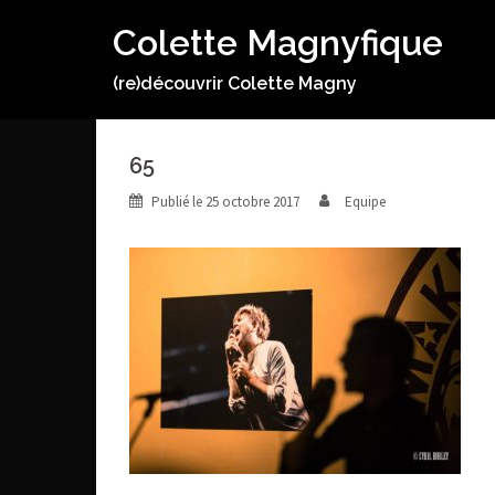
Aller
Colette Magnyfique
au
contenu
(re)découvrir Colette Magny
65
Publié le
25 octobre 2017
Equipe