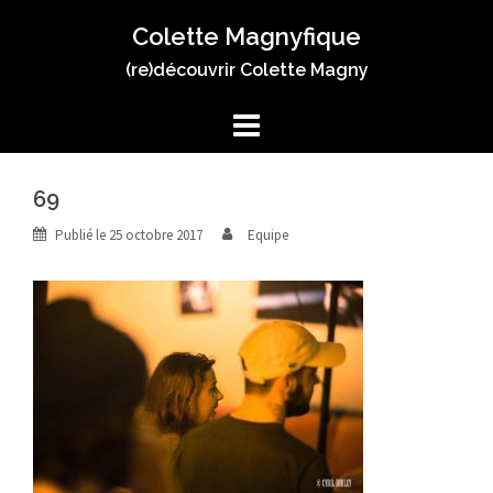
Aller
Colette Magnyfique
au
contenu
(re)découvrir Colette Magny
69
Publié le
25 octobre 2017
Equipe