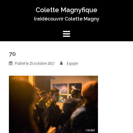
Aller
Colette Magnyfique
au
contenu
(re)découvrir Colette Magny
70
Publié le
25 octobre 2017
Equipe